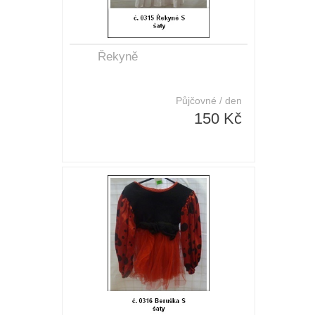
Řekyně
Půjčovné / den
150 Kč