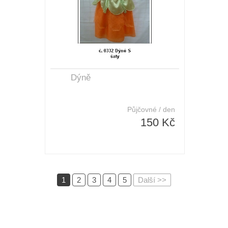
Dýně
Půjčovné / den
150 Kč
1
2
3
4
5
Další >>