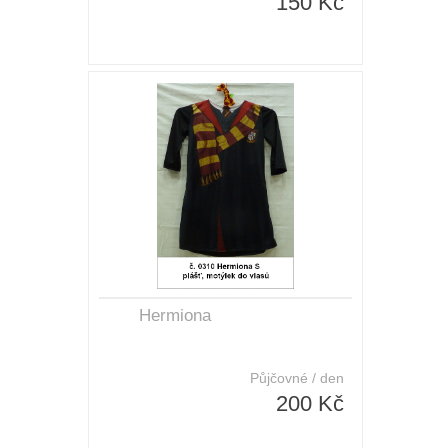
150 Kč
Hermiona
Půjčovné / den
200 Kč