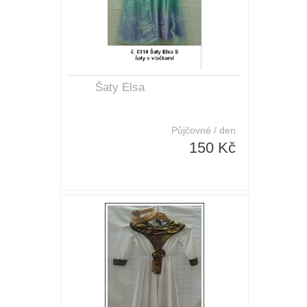
Šaty Elsa
Půjčovné / den
150 Kč